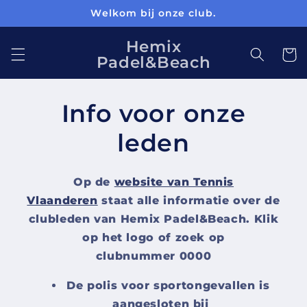
Meteen
Welkom bij onze club.
naar de
content
Hemix
Winkelwa
Padel&Beach
Info voor onze
leden
Op de
website van Tennis
Vlaanderen
staat alle informatie over de
clubleden van Hemix Padel&Beach. Klik
op het logo of zoek op
clubnummer 0000
De polis voor sportongevallen is
aangesloten bij